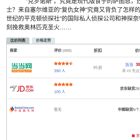
“克罗诺斯”，究竟是现代版食子的萨图恩，还
士？来自塞尔维亚的“复仇女神”究竟又背负了怎样的
世纪的平克顿侦探社”的国际私人侦探公司和神探奈
刻挽救奥林匹克圣火……
比价列表
价格走势
折扣
价
商家
评价
(490)
当当
30
95
折
390
人
满 49 免
京东缺货
2
100
人
暂无
中图缺货
N个