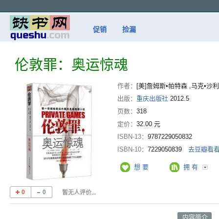
促销
捡漏
伦敦罪：奥运惊魂
作者：
[美]詹姆斯•帕特森 ,马克•沙利
出版：
重庆出版社
2012.5
页数：
318
定价：
32.00 元
ISBN-13：
9787229050832
ISBN-10：
7229050839
去豆瓣看
想 要
拥 有
0
0
暂无人评价...
内容简介