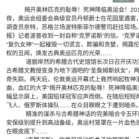
揭开奥林匹克的耻辱！死神降临奥运会！2012
夜，奥运会组委会高级官员丹顿爵士在花园里遇害
调查员奈特，苏格兰场波特斯菲尔德警司赶往现场
报》记者波普收到一封自称“克罗诺斯”的信。“克罗
“复仇女神”一起摧毁一切谎言、欺骗和贪婪，揭露
权的丑闻，焕发古典奥运匹克的光荣……
道貌岸然的希腊古代史馆馆长次日召开庆功宴
古希腊文教授变身为地下酒吧的“圣詹姆斯妖女”，
奇失踪。两天后，伦敦奥运开幕式上竟然响起牧神
曲，血红的大字“揭开奥林匹克的耻辱！死神降临奥
幅显示屏上，美国铅球冠军应声而倒。在随后短短
飞人、俄罗斯体操队……在众目睽睽之下遭到暗杀
精准的谋杀与古希腊神话的完美暗合令五环旗
安保级别提升到高战备级，奥运村笼罩在一片血色
在眼皮底下……