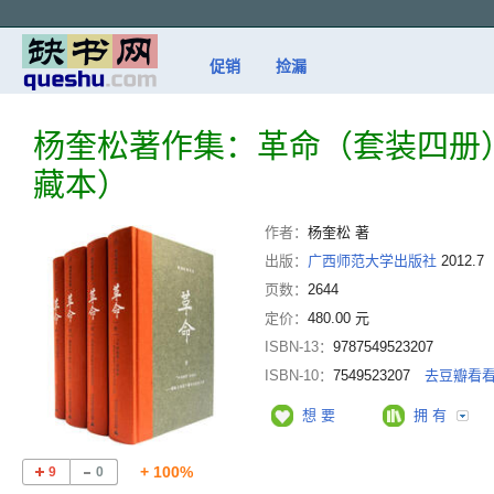
促销
捡漏
杨奎松著作集：革命（套装四册
藏本）
作者：
杨奎松 著
出版：
广西师范大学出版社
2012.7
页数：
2644
定价：
480.00 元
ISBN-13：
9787549523207
ISBN-10：
7549523207
去豆瓣看
想 要
拥 有
+ 100%
9
0