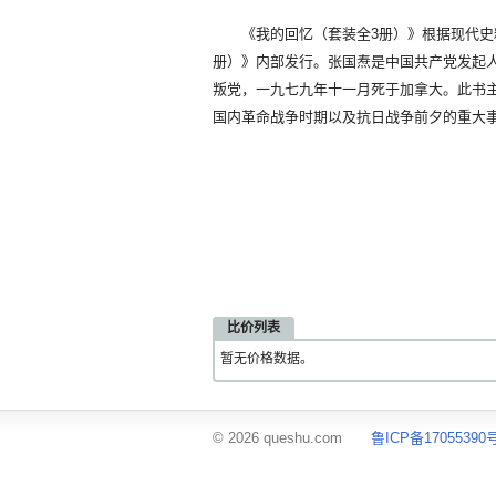
《我的回忆（套装全3册）》根据现代史料编
册）》内部发行。张国焘是中国共产党发起
叛党，一九七九年十一月死于加拿大。此书
国内革命战争时期以及抗日战争前夕的重大
比价列表
暂无价格数据。
© 2026 queshu.com
鲁ICP备17055390号