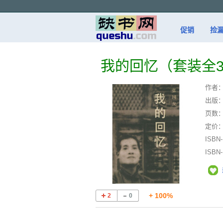
促销
捡
我的回忆（套装全
作者
出版
页数
定价
ISBN
ISBN
+ 100%
2
0