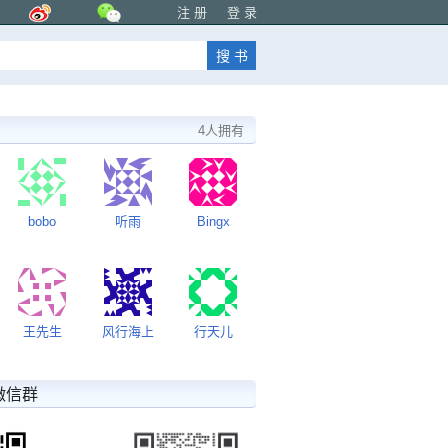
注 册
登 录
4人拥有
bobo
听雨
Bingx
王先生
风行海上
行天儿
微信群