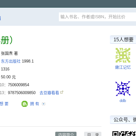
漏
3册）
15人想要
：
张国焘 著
：
东方出版社
1998.1
嫩江记忆
：
1316
：
50.00 元
-10：
7506009854
-13：
9787506009850
去豆瓣看看
ddb
想 要
拥 有
公众号、
内容简介
目 录