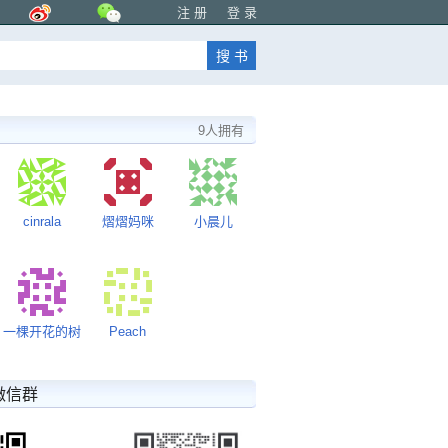
注 册
登 录
9人拥有
cinrala
熠熠妈咪
小晨儿
一棵开花的树
Peach
微信群