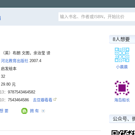
漏
8人想要
：
（英）布朗 文图，余治莹 译
：
河北教育出版社
2007.4
小晨晨
：
启发绘本
：
32
：
29.80 元
-13：
9787543464582
-10：
7543464586
去豆瓣看看
海岛船长
想 要
拥 有
公众号、