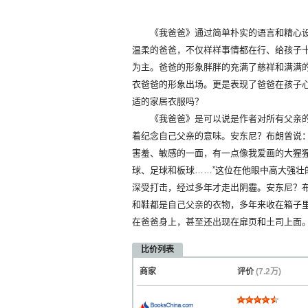
《我爸爸》通过简单朴实的语言和精心设
温柔的爸爸，不仅样样事情都在行、给孩子
为主。爸爸的形象胖胖的充满了慈祥和满满
衣爸爸的形象出场。更是表现了爸爸在孩子
适的家居衣服吗？
《我爸爸》是可以说是作者对所有父亲的
着纪念自己父亲的意味。安东尼？布朗曾说
害羞、敏感的一面，有一点像我爱画的大猩
球、足球和板球……”这位在他眼中高大强
深受打击，经过多年才走出阴霾。安东尼？
和鞋都是自己父亲的衣物，多年来收在箱子
在爸爸身上，甚至还出现在扉页和土司上面
比价列表
商家
评价
(7.2万)