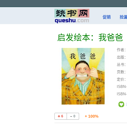
促销
捡
启发绘本：我爸爸
作者
出版
丛书
页数
定价
ISBN
ISBN
+ 100%
6
0