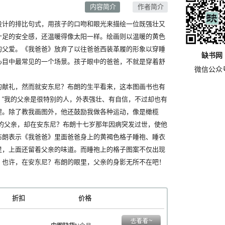
内容简介
作者简介
计的排比句式，用孩子的口吻和眼光来描绘一位既强壮又
十足的安全感，还温暖得像太阳一样。绘画则以温暖的黄色
的父爱。《我爸爸》放弃了以往爸爸西装革履的形象以穿睡
缺书网
心目中最常见的一个场景。孩子眼中的爸爸，不就是穿着舒
微信公众
献礼，然而就安东尼？布朗的生平看来，这本图画书也有
：“我的父亲是很特别的人，外表强壮、有自信，不过却也有
猩。除了教我画图外，他还鼓励我做各种运动，像是橄榄
壮的父亲，却在安东尼？布朗十七岁那年因病突发过世，使他
布朗表示《我爸爸》里面爸爸身上的黄褐色格子睡袍、睡衣
里，上面还留着父亲的味道。而睡袍上的格子图案不仅出现
。也许，在安东尼？布朗的眼里，父亲的身影无所不在吧！
折扣
价格