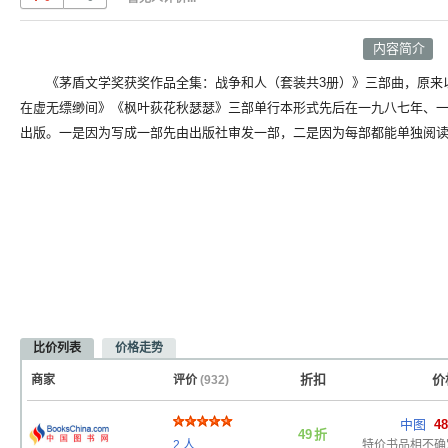
内容简介
《茅盾文学奖获奖作品全集：战争和人（套装共3册）》三部曲，原来
在虚无缥缈间》《枫叶荻花秋瑟瑟》三部单行本形式先后在一九八七年、
出版。一是因为写成一部先由出版社审发一部，二是因为每部都能单独阅
比价列表
价格走势
折扣
价
商家
评价
(932)
中图
48
49
折
2
人
特价书品相不确