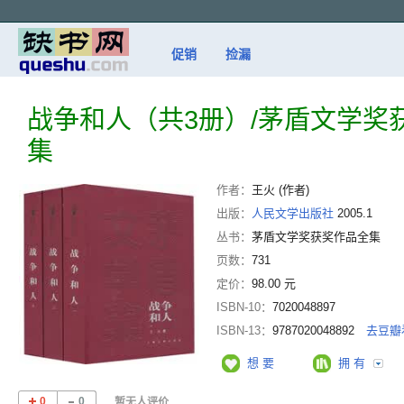
促销
捡漏
战争和人（共3册）/茅盾文学奖
集
作者：
王火 (作者)
出版：
人民文学出版社
2005.1
丛书：
茅盾文学奖获奖作品全集
页数：
731
定价：
98.00 元
ISBN-10：
7020048897
ISBN-13：
9787020048892
去豆瓣
想 要
拥 有
0
0
暂无人评价...