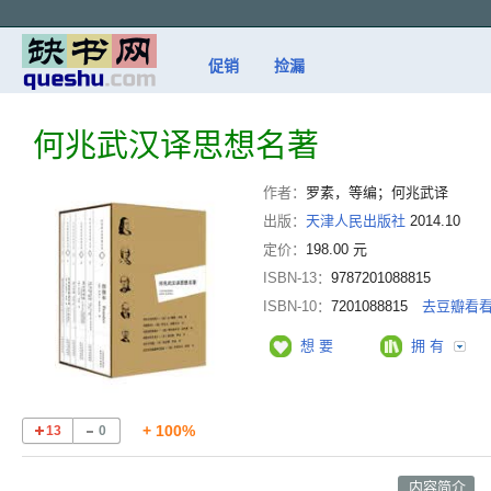
促销
捡漏
何兆武汉译思想名著
作者：
罗素，等编；何兆武译
出版：
天津人民出版社
2014.10
定价：
198.00 元
ISBN-13：
9787201088815
ISBN-10：
7201088815
去豆瓣看
想 要
拥 有
+ 100%
13
0
内容简介