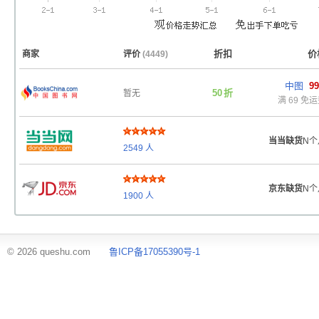
折扣
价
商家
评价
(4449)
中图
99
50
折
暂无
满 69 免
当当缺货
N个
2549
人
京东缺货
N个
1900
人
© 2026 queshu.com
鲁ICP备17055390号-1