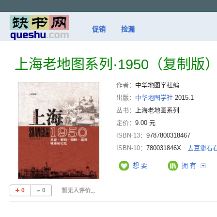
促销
捡漏
上海老地图系列·1950（复制版
作者：
中华地图学社编
出版：
中华地图学社
2015.1
丛书：
上海老地图系列
定价：
9.00 元
ISBN-13：
9787800318467
ISBN-10：
780031846X
去豆瓣看
想 要
拥 有
0
0
暂无人评价...