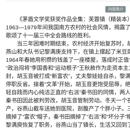
内容简介
《茅盾文学奖获奖作品全集：芙蓉镇（精装本
1963—1979年间我国南方农村的社会风情，揭露
歌颂了十一届三中全会路线的胜利。
当三年困难时期结束，农村经济开始复苏时，胡
燕山和大队书记黎满庚支持下，在镇上摆起了米豆
1964年春她用积攒的钱盖了一座楼屋，落成时正值
“政治闯将”李国香和“运动根子”王秋赦作为走资本
封，胡玉音被打成“新富农”，丈夫黎娃娃自杀，黎
停职反省。接着“文革”开始，胡玉音更饱受屈辱，
轻自践而内心纯洁正直的“右派”秦书田的同情，两人
秦书田因此被判劳改，胡玉音管制劳动。冬天一个
产，谷燕山截车送她到医院，剖腹产了个胖小子。
摘掉了“富农”帽子，秦书田摘掉了“右派”和“坏分子
黎满庾恢复了职务，谷燕山当了镇长，生活又回到