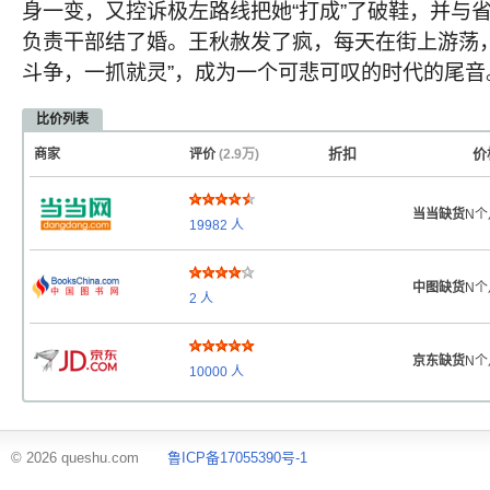
身一变，又控诉极左路线把她“打成”了破鞋，并与
负责干部结了婚。王秋赦发了疯，每天在街上游荡，
斗争，一抓就灵”，成为一个可悲可叹的时代的尾音
比价列表
折扣
价
商家
评价
(2.9万)
当当缺货
N个
19982
人
中图缺货
N个
2
人
京东缺货
N个
10000
人
© 2026 queshu.com
鲁ICP备17055390号-1