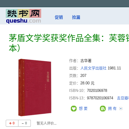
促销
捡漏
茅盾文学奖获奖作品全集：芙蓉
本）
作者：
古华著
出版：
人民文学出版社
1981.11
页数：
207
定价：
28.00 元
ISBN-10：
7020106978
ISBN-13：
9787020106974
去豆瓣
想 要
拥 有
0
0
暂无人评价...