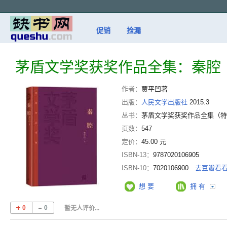
促销
捡漏
茅盾文学奖获奖作品全集：秦腔
作者：
贾平凹著
出版：
人民文学出版社
2015.3
丛书：
茅盾文学奖获奖作品全集（特
页数：
547
定价：
45.00 元
ISBN-13：
9787020106905
ISBN-10：
7020106900
去豆瓣看
想 要
拥 有
0
0
暂无人评价...