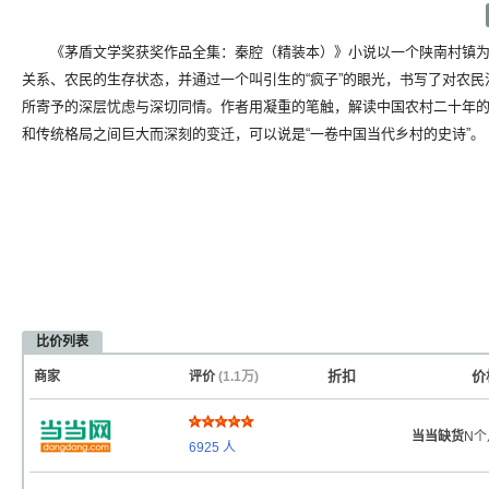
《茅盾文学奖获奖作品全集：秦腔（精装本）》小说以一个陕南村镇为
关系、农民的生存状态，并通过一个叫引生的“疯子”的眼光，书写了对农
所寄予的深层忧虑与深切同情。作者用凝重的笔触，解读中国农村二十年
和传统格局之间巨大而深刻的变迁，可以说是“一卷中国当代乡村的史诗”。
比价列表
折扣
价
商家
评价
(1.1万)
当当缺货
N个
6925
人