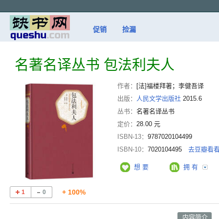
促销
捡漏
名著名译丛书 包法利夫人
作者：
[法]福楼拜著；李健吾译
出版：
人民文学出版社
2015.6
丛书：
名著名译丛书
定价：
28.00 元
ISBN-13：
9787020104499
ISBN-10：
7020104495
去豆瓣看
想 要
拥 有
+ 100%
1
0
内容简介