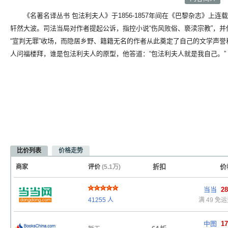
《名著名译丛书 包法利夫人》于1856-1857年间在《巴黎杂志》上连
轩然大波。司法当局对作者提起公诉，指控小说“伤风败俗、亵渎宗教”，
“宣判无罪”收场，而隐居乡野、籍籍无名的作者从此奠定了自己的文学声
人问福楼拜，谁是包法利夫人的原型，他答道：“包法利夫人就是我自己。”
比价列表
价格走势
折扣
价
商家
评价
(5.1万)
当当
28
无
折
41255
人
满 49 免
中图
17