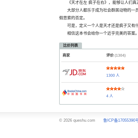
《天才在左 疯子在右》，能够让人们真
大部分人都乐于成为社会群居动物的一员
假思索的否定。
可是，定义一个人是天才还是疯子又有什
相信这本书会给你一个近乎完美的答案
比价列表
商家
评价
(1304)
1300
人
4
人
© 2026 queshu.com
鲁ICP备17055390号