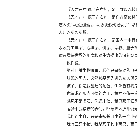
《天才在左 疯子在右》，是一群误入歧途
《天才在左 疯子在右》，是作者高铭耗时
态人类"直接接触后，以访谈形式记录了生
人）的所思所想。
《天才在左 疯子在右》，是国内一本具有
涉及到生理学、心理学、佛学、宗教、量子
病患看待世界的角度和对生命提出的深刻观
他们说：
绝对四维生物眼里，我们只是蠕动的虫
肤浅的男人，必然被基因先进的女人毁
孩子，你是我创建的角色，生死皆有我
你追求的那点可怜的光明，根本不值一
飓风不是虚幻，你还未信，我已死于狂
睡梦中我狰狞的表情，吓破世人胆却仍
我们的生命，只是未知长河中的一个小
我有三只小猪，我杀死了其中两只，而
……