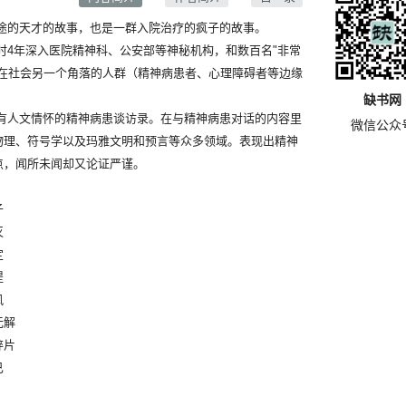
的天才的故事，也是一群入院治疗的疯子的故事。
4年深入医院精神科、公安部等神秘机构，和数百名"非常
活在社会另一个角落的人群（精神病患者、心理障碍者等边缘
缺书网
人文情怀的精神病患谈访录。在与精神病患对话的内容里
微信公众
物理、符号学以及玛雅文明和预言等众多领域。表现出精神
点，闻所未闻却又论证严谨。
子
灭
定
提
风
无解
碎片
已