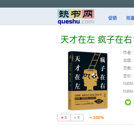
促销
捡
天才在左 疯子在
作者
出版
页数
定价
ISBN
ISBN
+ 100%
3
0