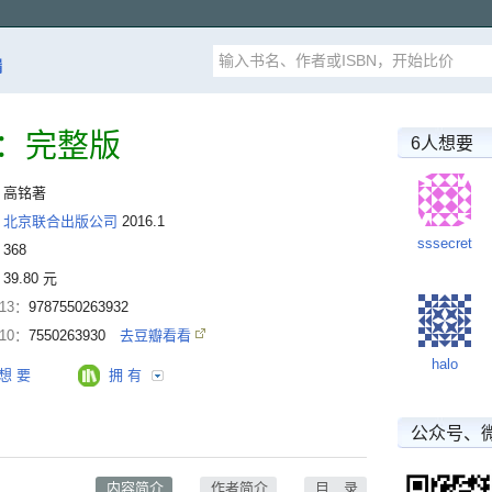
漏
右：完整版
6人想要
：
高铭著
：
北京联合出版公司
2016.1
sssecret
：
368
：
39.80 元
-13：
9787550263932
-10：
7550263930
去豆瓣看看
halo
想 要
拥 有
公众号、
内容简介
作者简介
目 录