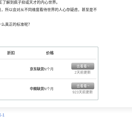
正了解到疯子抑或天才的内心世界。
，所以会对从不同维度看待世界的人心存疑虑，甚至是不
么真正的标准呢？
。
折扣
价格
京东缺货
N个月
2天前更新
中图缺货
N个月
923天前更新
-1