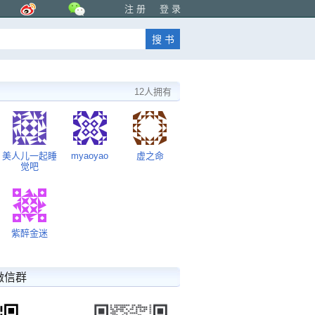
注 册
登 录
12人拥有
美人儿一起睡
myaoyao
虚之命
觉吧
紫醉金迷
微信群