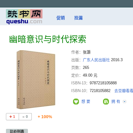
促销
捡漏
幽暗意识与时代探索
作者：
张灏
出版：
广东人民出版社
2016.3
页数：
265
定价：
49.00 元
ISBN-13：
9787218105888
ISBN-10：
7218105882
去豆瓣看
想 要
拥 有
+ 100%
1
0
比价列表