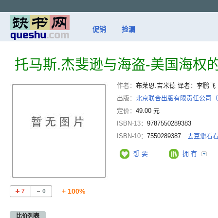
促销
捡漏
托马斯.杰斐逊与海盗-美国海权
作者：
布莱恩.吉米德 译者：李鹏飞
出版：
北京联合出版有限责任公司（
定价：
49.00 元
ISBN-13：
9787550289383
ISBN-10：
7550289387
去豆瓣看
想 要
拥 有
+ 100%
7
0
比价列表