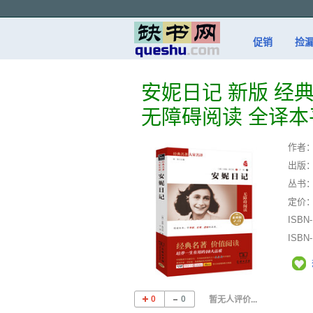
促销
捡
安妮日记 新版 经
无障碍阅读 全译本
作者
出版
丛书
定价
ISBN
ISBN
0
0
暂无人评价...