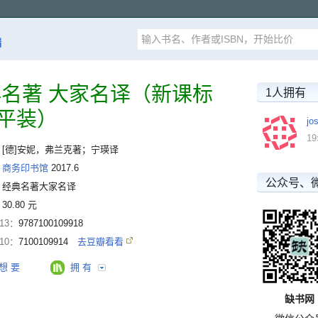
漏
典名著 大家名译（新课标
1人拥有
平装）
jo
1
：
[德]安妮，弗兰克著；宁瑛译
：
商务印书馆
2017.6
公众号、
：
经典名著大家名译
：
30.80 元
-13：
9787100109918
-10：
7100109914
去豆瓣看看
想 要
拥 有
缺书网