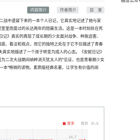
微信公众
内容简介
作者简介
目 录
战中遗留下来的一本个人日记，它真实地记述了她与家
密室里而度过的长达两年的隐蔽生活。这是一本时刻处在死
妮日记》真实的再现了成长期的少女面对战争、种族迫害、
困惑、看法和观点，而它的独特之处在于它不仅描述了青春
不失真实地描述了一个孩子转变为成人的心态。《安妮日记》
成为二次大战期间纳粹消灭犹太人的*见证，也是青春期少女
一本*畅销的读物。素质版经典名著，让学生有价值的阅