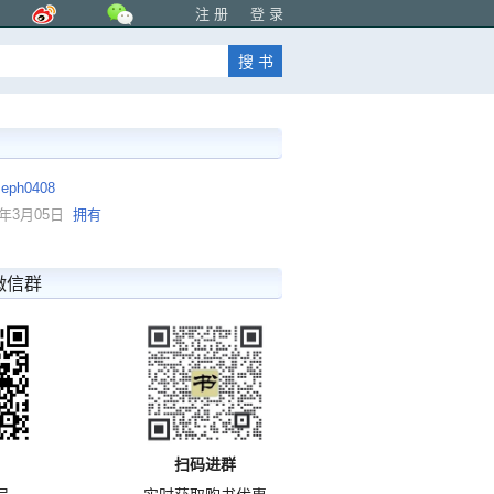
注 册
登 录
seph0408
9年3月05日
拥有
微信群
扫码进群