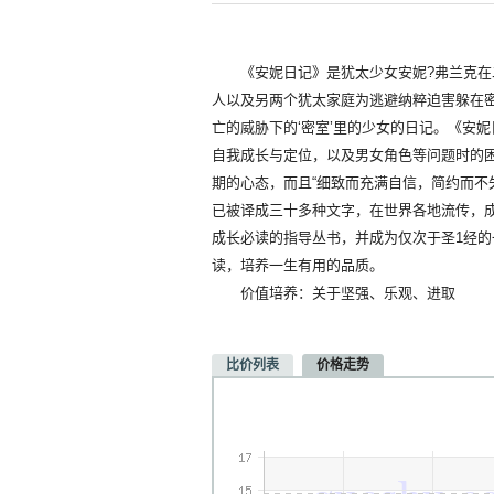
《安妮日记》是犹太少女安妮?弗兰克在二
人以及另两个犹太家庭为逃避纳粹迫害躲在
亡的威胁下的‘密室’里的少女的日记。《安
自我成长与定位，以及男女角色等问题时的
期的心态，而且“细致而充满自信，简约而
已被译成三十多种文字，在世界各地流传，
成长必读的指导丛书，并成为仅次于圣1经的
读，培养一生有用的品质。
价值培养：关于坚强、乐观、进取
比价列表
价格走势