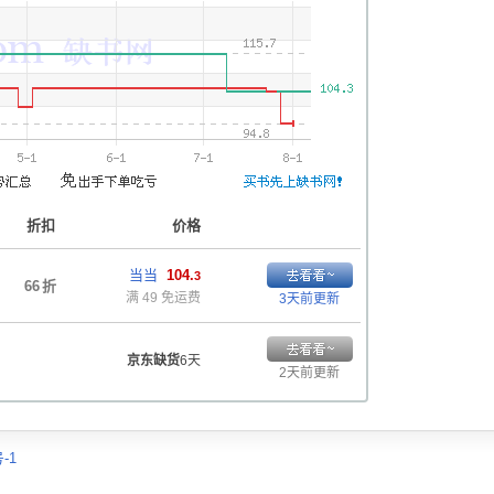
折扣
价格
当当
104.
3
66
折
满 49 免运费
3天前更新
京东缺货
6天
2天前更新
-1