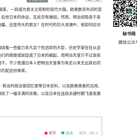
建国家，一跃成为君主立宪制的现代大国。欧美数百年间的变
；后世日本的命运，在此亦有端倪。然而，明治却隐身于各
傀儡，还是伟大的君主？在时代的巨大浪潮中，他如何应对
缺书网
微信公众
绕着一些能力非凡且个性迥异的大臣，历史学家往往从这
他们的辉煌成就促成了日本的崛起，而明治天皇只不过发挥
相干。不少普通日本人把明治天皇奉为有史以来无出其右的
来匹配这份殊荣。
和当时政治家回忆录等日本史料，以及欧美使者的见闻、
描绘了一幅丰满的肖像，以及日本在这段关键时期飞速发展