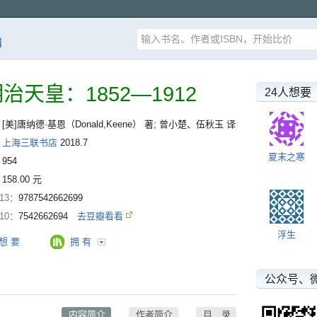
漏
治天皇：1852—1912
24人想要
：
[美]唐纳德·基恩（Donald,Keene） 著; 曾小楚、伍秋玉 译
：
上海三联书店
2018.7
夏末之寒
：
954
：
158.00 元
-13：
9787542662699
-10：
7542662694
去豆瓣看看
浮生
想 要
拥 有
公众号、
内容简介
作者简介
目 录