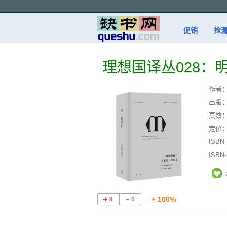
促销
捡
理想国译丛028：明
作者
出版
页数
定价
ISBN
ISBN
+ 100%
8
0