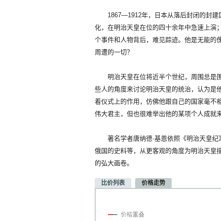
1867—1912年，日本从落后封闭的封
化，在明治天皇在位的四十余年中急速上演
个事件和人物背后，难见踪迹。他是无能的
周遭的一切？
明治天皇在位将近半个世纪，周围总是围
些人的角度来讨论明治天皇的统治，认为是
着仪式上的作用，仿佛他跟自己的国家毫不
伟大君主，但也很难举出他的某项个人成就
著名学者唐纳德·基恩依照《明治天皇纪》
俄国的史料等，从更客观的角度为明治天皇
的弘大画卷。
比价列表
价格走势