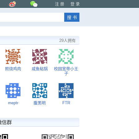
注 册
登 录
29人拥有
照烧鸡肉
咸鱼粘锅
校园宽带小王
子
meptr
腹黑明
FTR
微信群