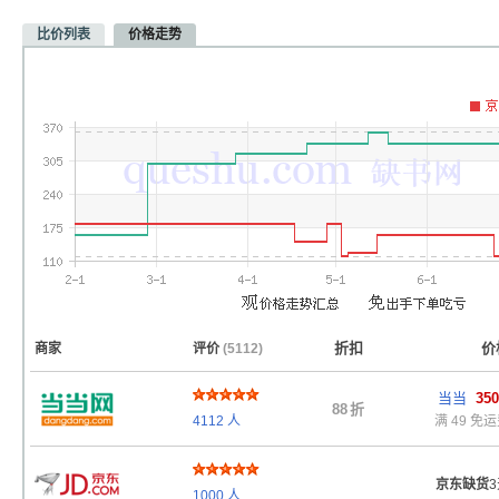
比价列表
价格走势
折扣
价
商家
评价
(5112)
当当
350
88
折
4112
人
满 49 免
京东缺货
1000
人