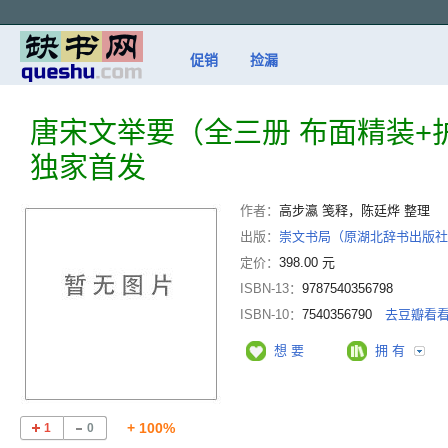
促销
捡漏
唐宋文举要（全三册 布面精装+
独家首发
作者：
高步瀛 笺释，陈廷烨 整理
出版：
崇文书局（原湖北辞书出版社
定价：
398.00 元
ISBN-13：
9787540356798
ISBN-10：
7540356790
去豆瓣看
想 要
拥 有
+ 100%
1
0