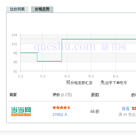
比价列表
价格走势
折扣
价
商家
评价
(2.7万)
当当
92
66
折
27052
人
满 49 免