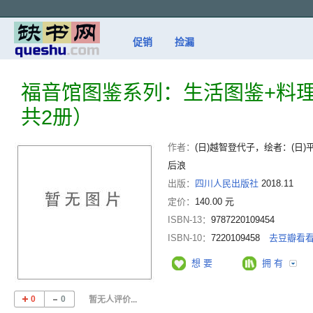
促销
捡漏
福音馆图鉴系列：生活图鉴+料
共2册）
作者：
(日)越智登代子，绘者：(日
后浪
出版：
四川人民出版社
2018.11
定价：
140.00 元
ISBN-13：
9787220109454
ISBN-10：
7220109458
去豆瓣看
想 要
拥 有
0
0
暂无人评价...