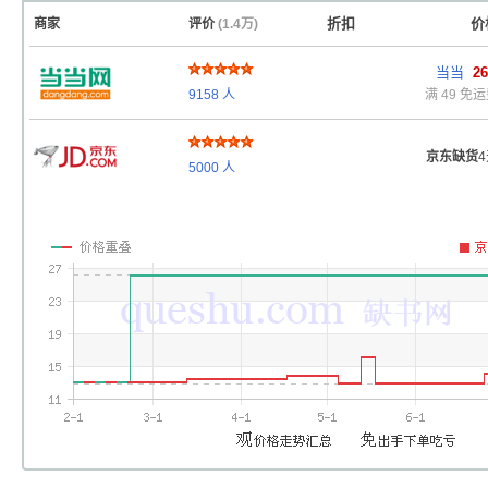
折扣
价
商家
评价
(1.4万)
当当
26
无
折
9158
人
满 49 免
京东缺货
5000
人