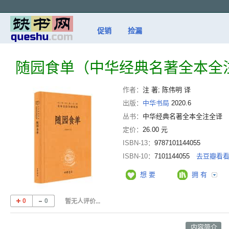
促销
捡漏
随园食单（中华经典名著全本全
作者：
注 著; 陈伟明 译
出版：
中华书局
2020.6
丛书：
中华经典名著全本全注全译
定价：
26.00 元
ISBN-13：
9787101144055
ISBN-10：
7101144055
去豆瓣看
想 要
拥 有
0
0
暂无人评价...
内容简介