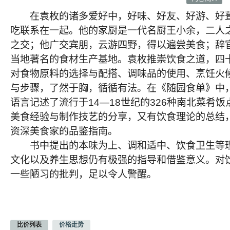
在袁枚的诸多爱好中，好味、好友、好游、好葺
吃联系在一起。他的家厨是一代名厨王小余，二人之
之交；他广交宾朋，云游四野，得以遍尝美食；辞
当地著名的食材生产基地。袁枚推崇饮食之道，四
对食物原料的选择与配搭、调味品的使用、烹饪火
与步骤，了然于胸，循循有法。在《随园食单》中
语言记述了流行于14—18世纪的326种南北菜肴
美食经验与制作技艺的分享，又有饮食理论的总结
资深美食家的品鉴指南。
书中提出的本味为上、调和适中、饮食卫生等理
文化以及养生思想仍有极强的指导和借鉴意义。对
一些陋习的批判，足以令人警醒。
比价列表
价格走势