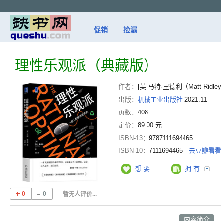
促销
捡漏
理性乐观派（典藏版）
作者：
[英]马特·里德利（Matt Ridl
出版：
机械工业出版社
2021.11
页数：
408
定价：
89.00 元
ISBN-13：
9787111694465
ISBN-10：
7111694465
去豆瓣看
想 要
拥 有
0
0
暂无人评价...
内容简介