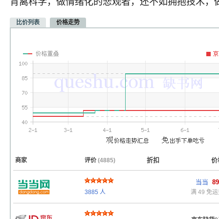
背离科学，做情绪化的悲观者，还不如拥抱技术，
比价列表
价格走势
折扣
价
商家
评价
(4885)
当当
89
无
折
3885
人
满 49 免