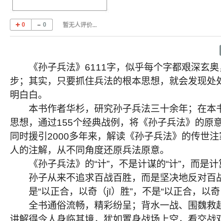
0
0
暂无人评价...
《孙子兵法》6111字，似乎每个字都艰深玄奥
步；其实，只要抓住兵法的根本思想，就会发现处
明白白。
本书作者华杉，研究孙子兵法三十余年；在本书
思想，通过155个经典战例，将《孙子兵法》的原
同时援引2000多年来，解读《孙子兵法》的传世注
人的注解，从不同角度还原兵法原意。
《孙子兵法》的“计”，不是计谋的“计”，而是计算
孙子从来不追求百战百胜，而是坚决地反对百
是“以正合，以奇（jī）胜”，不是“以正合，以奇（
全书通俗流畅，精彩纷呈；背水一战、围魏救赵
讲解得令人身临其境，犹如置身战场上空，看交战