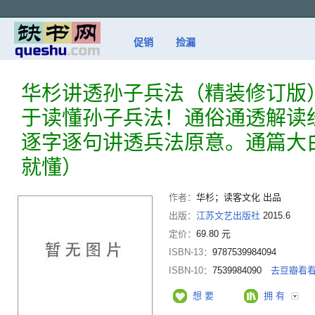
促销
捡漏
华杉讲透孙子兵法（精装修订版
于读懂孙子兵法！通俗通透解读
逐字逐句讲透兵法原意。通篇大
就懂）
作者：
华杉；读客文化 出品
出版：
江苏文艺出版社
2015.6
定价：
69.80 元
ISBN-13：
9787539984094
ISBN-10：
7539984090
去豆瓣看
想 要
拥 有