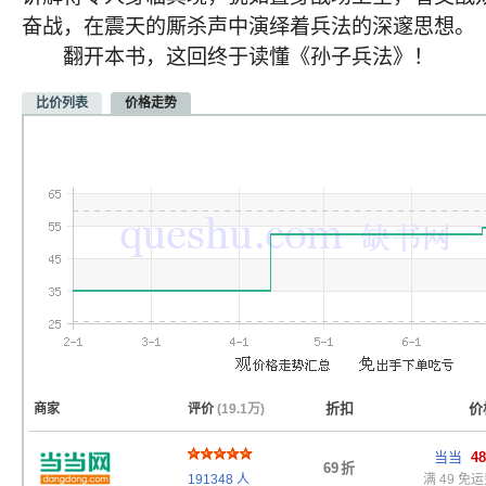
奋战，在震天的厮杀声中演绎着兵法的深邃思想。
翻开本书，这回终于读懂《孙子兵法》！
比价列表
价格走势
折扣
价
商家
评价
(19.1万)
当当
48
69
折
191348
人
满 49 免