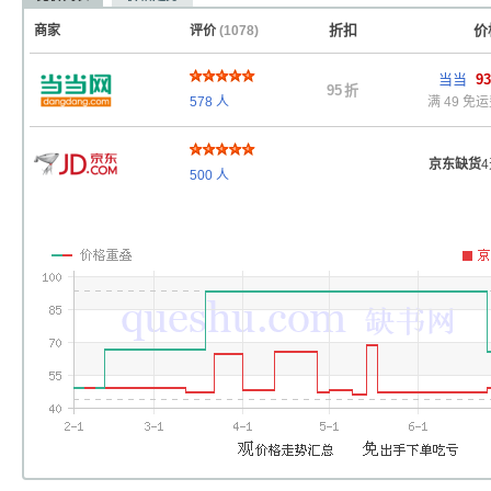
折扣
价
商家
评价
(1078)
当当
93
95
折
578
人
满 49 免
京东缺货
500
人