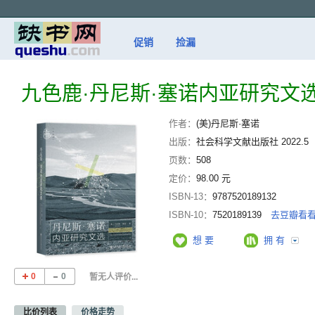
促销
捡漏
九色鹿·丹尼斯·塞诺内亚研究文
作者：
(美)丹尼斯·塞诺
出版：
社会科学文献出版社 2022.5
页数：
508
定价：
98.00 元
ISBN-13：
9787520189132
ISBN-10：
7520189139
去豆瓣看
想 要
拥 有
0
0
暂无人评价...
比价列表
价格走势