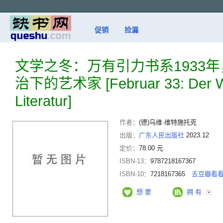
促销
捡漏
文学之冬：万有引力书系1933
治下的艺术家 [Februar 33: Der Wi
Literatur]
作者：
(德)乌维·维特施托克
出版：
广东人民出版社
2023.12
定价：
78.00 元
ISBN-13：
9787218167367
ISBN-10：
7218167365
去豆瓣看
想 要
拥 有