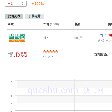
+ 100%
1
0
比价列表
价格走势
折扣
价
商家
评价
(1000)
当当
76
98
折
暂无
满 49 免
京东缺货
N个
1000
人