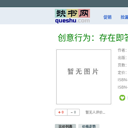
促销
捡
创意行为：存在即
作者
出版
页数
定价
ISBN
ISBN
0
0
暂无人评价...
比价列表
价格走势