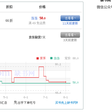
缺书网
折扣
价格
微信公众
当当
58.
0
66
折
满 49 免运费
11天前更新
京东缺货
7天
3天前更新