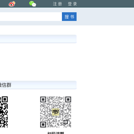
注 册
登 录
微信群