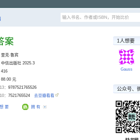
漏
答案
1人想要
：
里克·鲁宾
：
中信出版社 2025.3
Gauss
：
416
：
88.00 元
-13：
9787521765526
公众号、
-10：
7521765524
去豆瓣看看
想 要
拥 有