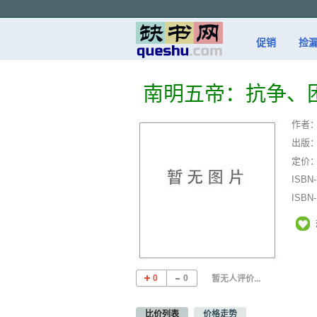
促销
捡
南明五帝：抗争、
作者
出版
定价
ISBN
ISBN
0
0
暂无人评价...
比价列表
价格走势