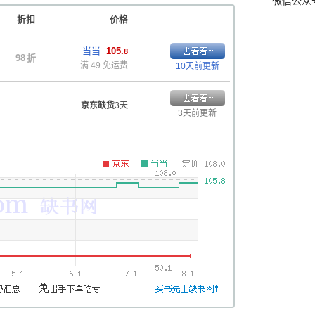
微信公众
折扣
价格
当当
105.
8
98
折
满 49 免运费
10天前更新
京东缺货
3天
3天前更新