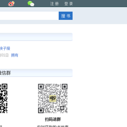
注 册
登 录
泱子陵
月01日
拥有
微信群
扫码进群