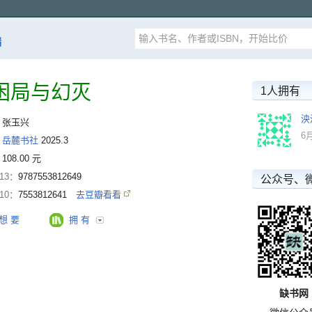
漏
困局与幻灭
1人拥有
泱
：
张玉兴
6
：
岳麓书社
2025.3
：
108.00 元
-13：
9787553812649
公众号、
-10：
7553812641
去豆瓣看看
想 要
拥 有
缺书网