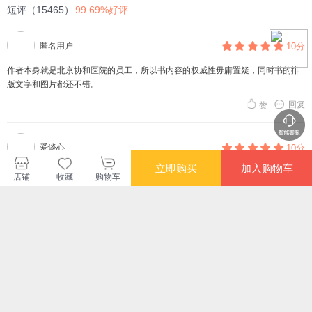
短评（15465）
99.69%好评
匿名用户
10分
作者本身就是北京协和医院的员工，所以书内容的权威性毋庸置疑，同时书的排
版文字和图片都还不错。
回复
赞
爱谈心
10分
立即购买
加入购物车
造成高血压的原因确实太多了，家人有高血压，想通过学习这本书，对高血压了
店铺
收藏
购物车
解得更多了些，起码在吃药时自己也心里有点数。医生也只是一种职业，不可能
把医生当成我们的个人保健顾问，所以还要靠自己。这本书还不错。
回复
赞
查看更多短评
长评（1）