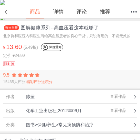
商品
详情
评论
推荐
图解健康系列--高血压看这本就够了
首页
分类
值得买
购物车
我的当当
北京协和医院内科医生写给高血压患者的良心干货，只说有用的，不说无效的
13.60
(5.49折)
降价通知
¥
定价
¥24.80
限时抢
9.5
15465人评分
精彩评分送积分
作者
陈罡
查看作品
出版
化学工业出版社,2012年09月
查看作品
分类
图书>保健/养生>常见病预防和治疗