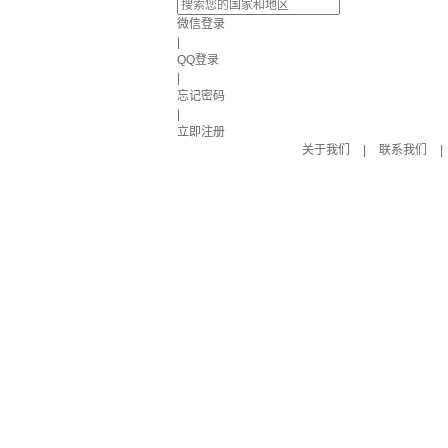
微信登录
|
QQ登录
|
忘记密码
|
立即注册
关于我们
|
联系我们
|