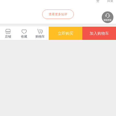
回复
赞
查看更多短评
当当出版品牌旗舰店
立即购买
加入购物车
店铺
收藏
购物车
购买此商品的顾客也同时购买
更多
满额减
满额减
限时
迈尔斯教授讲世界历
全球通史
《诗经》是一本故事
三
史：世界通史（上下
书
本 
册） （谁掌控文明的
思
¥112.10
¥27.40
¥33.80
¥8.
密码，谁便是世界的
三
领导者）
开
秘