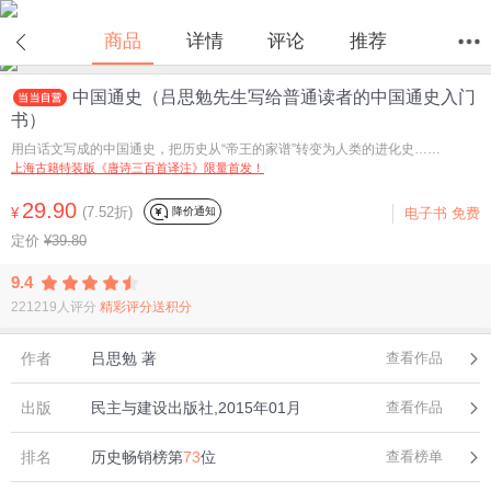
在线试读
商品
详情
评论
推荐
中国通史（吕思勉先生写给普通读者的中国通史入门
首页
分类
值得买
购物车
我的当当
书）
用白话文写成的中国通史，把历史从“帝王的家谱”转变为人类的进化史……
上海古籍特装版《唐诗三百首译注》限量首发！
29.90
(7.52折)
降价通知
¥
电子书
免费
定价
¥39.80
9.4
221219人评分
精彩评分送积分
作者
吕思勉 著
查看作品
出版
民主与建设出版社,2015年01月
查看作品
排名
历史畅销榜第
73
位
查看榜单