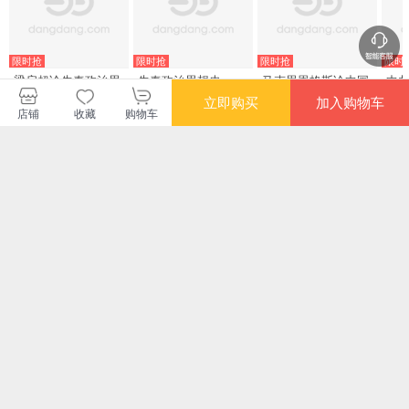
限时抢
限时抢
限时抢
限时
梁启超论先秦政治思
先秦政治思想史
马克思恩格斯论中国
中
想史
与
立即购买
加入购物车
校“
店铺
收藏
购物车
¥27.40
¥142.60
¥30.20
¥53
讲
上
中国
周
限时抢
满额减
限时
先秦政治思想史
周恩来寄语（青少年
去延安——让青春“找
党
版）
到北”
（套
建
¥78.50
¥28.50
¥53.70
¥19
律
历
您可能感兴趣的商品
系
干
推荐
推荐
推荐