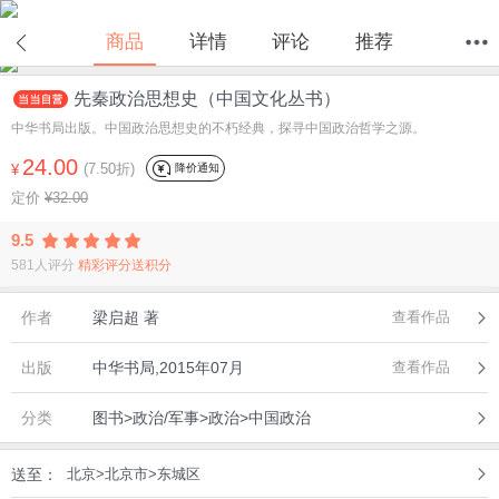
在线试读
商品
详情
评论
推荐
先秦政治思想史（中国文化丛书）
首页
分类
值得买
购物车
我的当当
中华书局出版。中国政治思想史的不朽经典，探寻中国政治哲学之源。
24.00
(7.50折)
降价通知
¥
定价
¥32.00
9.5
581人评分
精彩评分送积分
作者
梁启超 著
查看作品
出版
中华书局,2015年07月
查看作品
分类
图书>政治/军事>政治>中国政治
送至：
北京>北京市>东城区