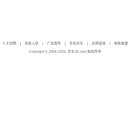
人才招聘
|
商家入驻
|
广告服务
|
手机京东
|
友情链接
|
销售联盟
Copyright © 2004-
2026
京东JD.com 版权所有