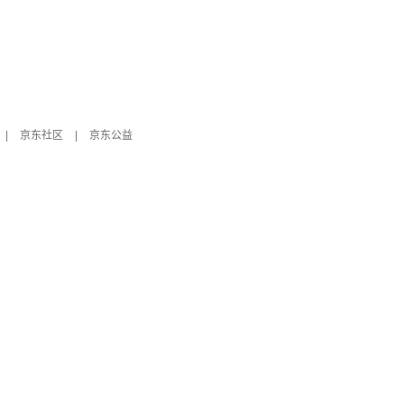
|
京东社区
|
京东公益