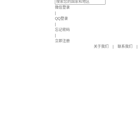
微信登录
|
QQ登录
|
忘记密码
|
立即注册
关于我们
|
联系我们
|