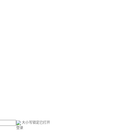
大小写锁定已打开
登录