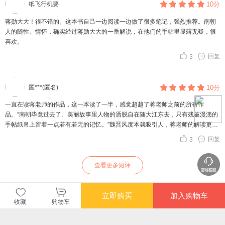
纸飞行机要
10分
蒋勋大大！很不错的。这本书自己一边阅读一边做了很多笔记，强烈推荐。南朝
人的随性、情怀，确实经过蒋勋大大的一番解说，在他们的手帖里显露无疑，很
喜欢。
回复
3
匿***(匿名)
10分
一直在读蒋老师的作品，这一本读了一半，感觉超越了蒋老师之前的所有作
品。“南朝毕竟过去了。美丽故事里人物的洒脱自在随大江东去，只有残破漫漶的
手帖纸帛上留着一点若有若无的记忆。”魏晋风度本就吸引人，蒋老师的解读更是
知识和美兼具。书的实物也特别古典，用纸和印刷都是用了心的。
回复
3
查看更多短评
立即购买
加入购物车
长评（42）
收藏
购物车
做大官，常常就少了小吃的缘分