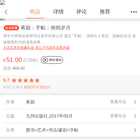
在线试读
商品
详情
评论
推荐
蒋勋：手帖：南朝岁月
首页
分类
值得买
购物车
我的当当
美学大师蒋勋老师书法美学经典之作 透过 “手帖”，洞彻古人真实、隐秘的生活 讲
述魏晋时代的凄美故事
大话艺术史典藏礼盒·意公子代表作全新升级
51.00
(7.50折)
降价通知
¥
定价
¥68.00
9.7
8207人评分
精彩评分送积分
作者
蒋勋
查看作品
出版
九州出版社,2017年06月
查看作品
分类
图书>艺术>书法/篆刻>字帖