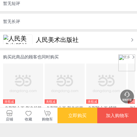
暂无短评
暂无长评
人民美术出版社
购买此商品的顾客也同时购买
更多
满额减
满额减
满额减
满额
色彩随心画 彩色铅笔
色彩随心画 彩色粉笔
色彩随心画 蜡笔
伯
教
立即购买
加入购物车
店铺
收藏
购物车
¥19.50
¥19.50
¥19.50
¥74