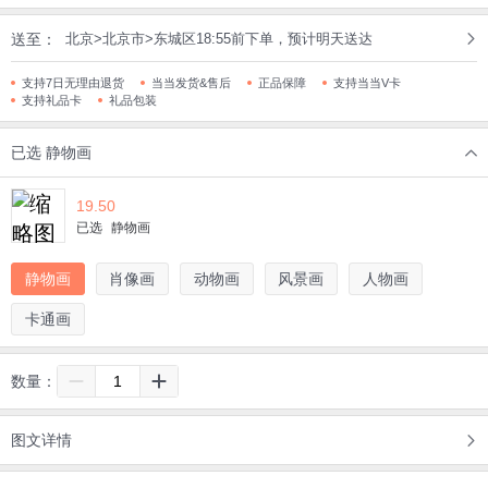
送至：
北京>北京市>东城区18:55前下单，预计明天送达
支持7日无理由退货
当当发货&售后
正品保障
支持当当V卡
支持礼品卡
礼品包装
已选
静物画
19.50
已选
静物画
静物画
肖像画
动物画
风景画
人物画
卡通画
数量：
图文详情