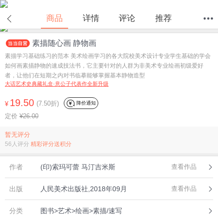
商品
详情
评论
推荐
素描随心画 静物画
首页
分类
值得买
购物车
我的当当
素描学习基础练习的范本 美术绘画学习的各大院校美术设计专业学生基础的学会
如何画素描静物的速成技法书，它主要针对的人群为非美术专业绘画初级爱好
者，让他们在短期之内对书临摹能够掌握基本静物造型
大话艺术史典藏礼盒·意公子代表作全新升级
19.50
(7.50折)
降价通知
¥
定价
¥26.00
暂无评分
56人评分
精彩评分送积分
作者
(印)索玛可蕾 马汀吉米斯
查看作品
出版
人民美术出版社,2018年09月
查看作品
分类
图书>艺术>绘画>素描/速写