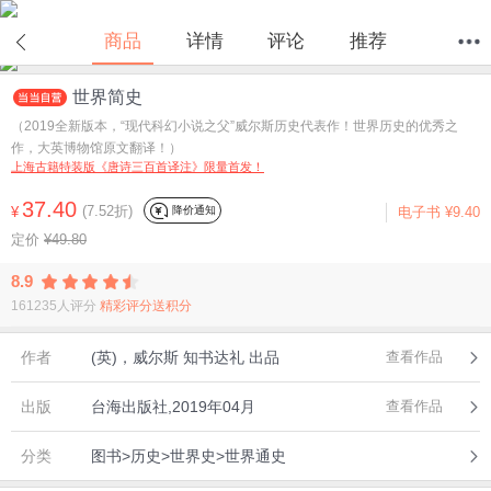
在线试读
商品
详情
评论
推荐
世界简史
首页
分类
值得买
购物车
我的当当
（2019全新版本，“现代科幻小说之父”威尔斯历史代表作！世界历史的优秀之
作，大英博物馆原文翻译！）
上海古籍特装版《唐诗三百首译注》限量首发！
37.40
(7.52折)
降价通知
¥
电子书
¥9.40
定价
¥49.80
8.9
161235人评分
精彩评分送积分
作者
(英)，威尔斯 知书达礼 出品
查看作品
出版
台海出版社,2019年04月
查看作品
分类
图书>历史>世界史>世界通史