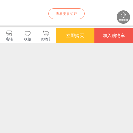
查看更多短评
湖南知书达礼文化
立即购买
加入购物车
店铺
收藏
购物车
购买此商品的顾客也同时购买
更多
满额减
满额减
满额减
满额
世界简史
非常言
乌合之众 : 大众心理
看
研究（群体心理学创
的
始人古斯塔夫·勒庞代
济
¥33.80
¥39.10
¥18.20
¥33
表作之一。极简翻译
思
文风，语言深入浅
出，减少艰深晦涩）