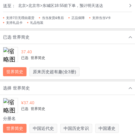
送至：
北京>北京市>东城区18:55前下单，预计明天送达
支持7日无理由退货
当当发货&售后
正品保障
支持当当V卡
支持礼品卡
礼品包装
已选
世界简史
37.40
已选
世界简史
世界简史
原来历史超有趣(全3册)
选择
世界简史
¥
37.40
已选
世界简史
分册名
世界简史
中国近代史
中国历史常识
中国通史