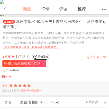
在线试读
商品
详情
评论
推荐
新思文库·企鹅欧洲史1·古典欧洲的诞生：从特洛伊到
首页
分类
值得买
购物车
我的当当
奥古斯丁
企鹅出版集团力邀欧美史学大家，历时十余年，面向普通读者打造的多卷本欧洲
通史。为历史研究与写作设立新基准的史诗巨制，结合学术品质与大众阅读的惊
喜之作。从古希腊罗马到全球时代，欧洲四千年历史的恢弘全景
上海古籍特装版《唐诗三百首译注》限量首发！
49.80
(7.33折)
降价通知
¥
电子书
¥32.99
限时抢 距结束还剩2天07:27:27
定价
¥68.00
限时抢
9.8
23743人评分
精彩评分送积分
作者
西蒙·普赖斯(Simon Price)
查看作品