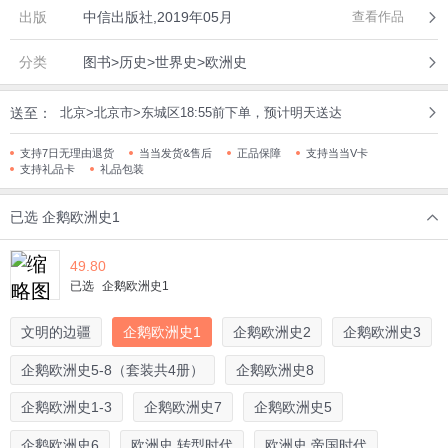
出版
中信出版社,2019年05月
查看作品
分类
图书>历史>世界史>欧洲史
送至：
北京>北京市>东城区18:55前下单，预计明天送达
支持7日无理由退货
当当发货&售后
正品保障
支持当当V卡
支持礼品卡
礼品包装
已选
企鹅欧洲史1
49.80
已选
企鹅欧洲史1
文明的边疆
企鹅欧洲史1
企鹅欧洲史2
企鹅欧洲史3
企鹅欧洲史5-8（套装共4册）
企鹅欧洲史8
企鹅欧洲史1-3
企鹅欧洲史7
企鹅欧洲史5
企鹅欧洲史6
欧洲史.转型时代
欧洲史.帝国时代