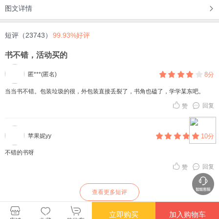
图文详情
短评（23743）
99.93%好评
书不错，活动买的
匿***(匿名)
8分
当当书不错。包装垃圾的很，外包装直接丢裂了，书角也磕了，学学某东吧。
回复
赞
苹果妮yy
10分
不错的书呀
回复
赞
查看更多短评
立即购买
加入购物车