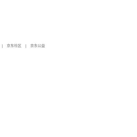
|
京东社区
|
京东公益