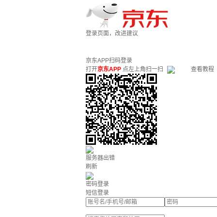
登录页面，改进建议
京东APP扫码登录
打开
京东APP
点左上角扫一扫
查看教程
服务器出错
刷新
密码登录
短信登录