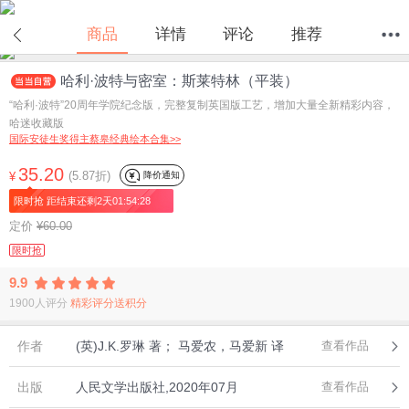
商品
详情
评论
推荐
哈利·波特与密室：斯莱特林（平装）
首页
分类
值得买
购物车
我的当当
“哈利·波特”20周年学院纪念版，完整复制英国版工艺，增加大量全新精彩内容，
哈迷收藏版
国际安徒生奖得主蔡皋经典绘本合集>>
35.20
(5.87折)
降价通知
¥
限时抢 距结束还剩2天01:54:28
定价
¥60.00
限时抢
9.9
1900人评分
精彩评分送积分
作者
(英)J.K.罗琳 著； 马爱农，马爱新 译
查看作品
出版
人民文学出版社,2020年07月
查看作品