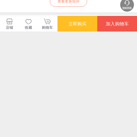
查看更多短评
暂无长评
立即购买
加入购物车
店铺
收藏
购物车
人民文学出版社当当自营店
您可能感兴趣的商品
推荐
推荐
推荐
¥8.80
¥9.80
¥6.60
¥8.