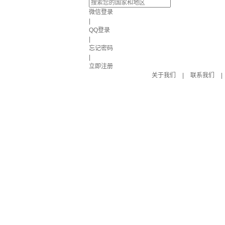
微信登录
|
QQ登录
|
忘记密码
|
立即注册
关于我们
|
联系我们
|