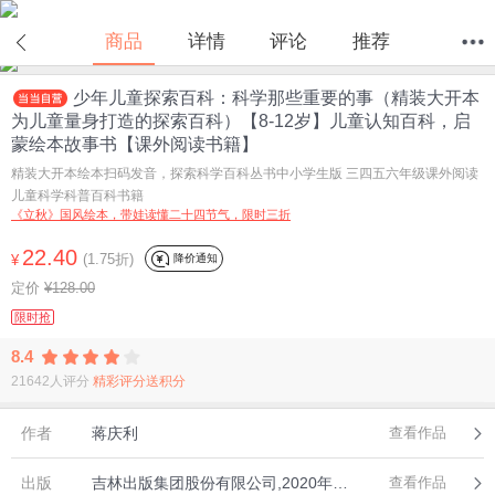
商品
详情
评论
推荐
少年儿童探索百科：科学那些重要的事（精装大开本
首页
分类
值得买
购物车
我的当当
为儿童量身打造的探索百科）【8-12岁】儿童认知百科，启
蒙绘本故事书【课外阅读书籍】
精装大开本绘本扫码发音，探索科学百科丛书中小学生版 三四五六年级课外阅读
儿童科学科普百科书籍
《立秋》国风绘本，带娃读懂二十四节气，限时三折
22.40
(1.75折)
降价通知
¥
定价
¥128.00
限时抢
8.4
21642人评分
精彩评分送积分
作者
蒋庆利
查看作品
出版
吉林出版集团股份有限公司,2020年10月
查看作品