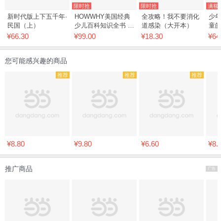
限时抢
限时抢
满额
新时代版上下五千年·
HOWWHY美国经典
全攻略！我不要消化
少年
民国（上）
少儿百科知识全书 精
道感染（大开本）
童
华典藏版（赠送互动
级
¥66.30
¥99.00
¥18.30
¥64
小问答手册！迪士
化
尼、凯迪克金奖绘画
识
您可能感兴趣的商品
团队，荣获美国国家
出版奖、全
推荐
推荐
推荐
¥8.80
¥9.80
¥6.60
¥8.
推广商品
广告