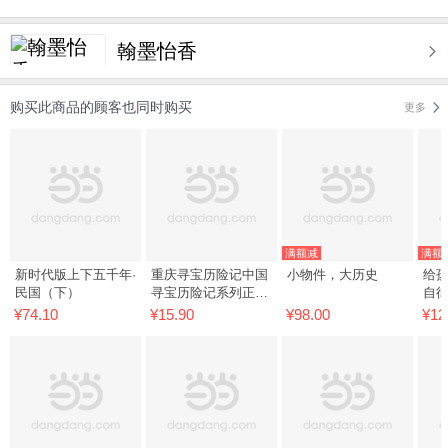
翰墨怡香
购买此商品的顾客也同时购买
更多
满额减
满额
新时代版上下五千年·
重庆寻宝历险记中国
小物件，大历史
给
民国（下）
寻宝历险记系列正版
自律
书籍儿童动漫科普百
册
¥74.10
¥15.90
¥98.00
¥12
科中小学生课外阅读
息是
书籍历史侦探探险小
怕
说