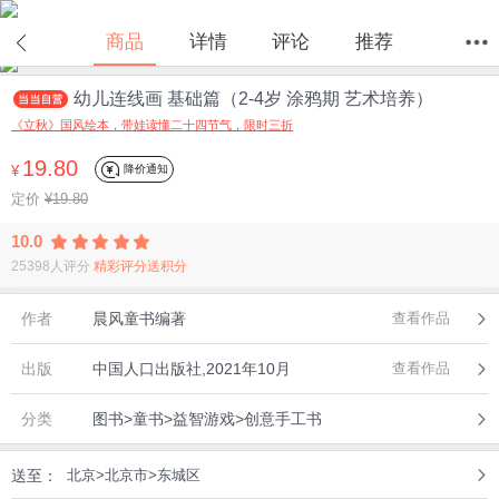
商品
详情
评论
推荐
幼儿连线画 基础篇（2-4岁 涂鸦期 艺术培养）
首页
分类
值得买
购物车
我的当当
《立秋》国风绘本，带娃读懂二十四节气，限时三折
19.80
降价通知
¥
定价
¥19.80
10.0
25398人评分
精彩评分送积分
作者
晨风童书编著
查看作品
出版
中国人口出版社,2021年10月
查看作品
分类
图书>童书>益智游戏>创意手工书
送至：
北京>北京市>东城区