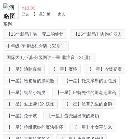
¥
18.00
已选
【一星】桥下一家人
系列
【25年新品】独一无二的鲍勃
【25年新品】逃跑机器人
中年级·享读版礼盒装（52册）
国际大奖小说·分级阅读一星·非注音（21册）
【一星】追踪真相
【一星】魔镜
【一星】农场疑案
【一星】给爸爸的漂流瓶
【一星】托莱摩斯的面包房
【一星】钢琴小精灵
【一星】巴特先生的返老还童药
【一星】爱上读书的妖怪
【一星】波普先生的企鹅
【一星】兔子坡
【一星】蛋壳里出来的奶奶
【一星】拉维尼娅的魔法指环
【一星】小女巫艾米
【一星】雷梦拉和爸爸
【一星】小巫婆求仙记