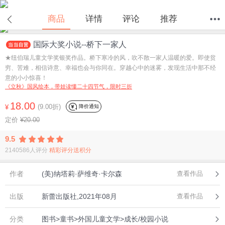
在线试读
商品
详情
评论
推荐
国际大奖小说--桥下一家人
首页
分类
值得买
购物车
我的当当
★纽伯瑞儿童文学奖银奖作品。桥下寒冷的风，吹不散一家人温暖的爱。即使贫
穷、苦难，相信诗意、幸福也会与你同在。穿越心中的迷雾，发现生活中那不经
意的小小惊喜！
《立秋》国风绘本，带娃读懂二十四节气，限时三折
18.00
(9.00折)
降价通知
¥
定价
¥20.00
9.5
2140586人评分
精彩评分送积分
作者
(美)纳塔莉·萨维奇·卡尔森
查看作品
出版
新蕾出版社,2021年08月
查看作品
分类
图书>童书>外国儿童文学>成长/校园小说