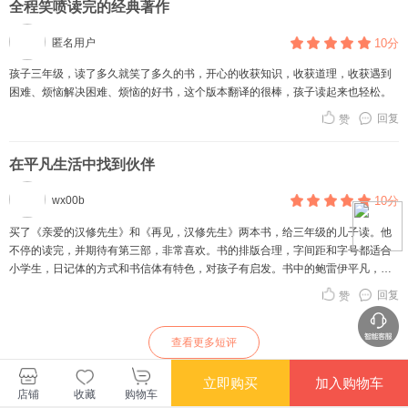
全程笑喷读完的经典著作
匿名用户
10分
孩子三年级，读了多久就笑了多久的书，开心的收获知识，收获道理，收获遇到
困难、烦恼解决困难、烦恼的好书，这个版本翻译的很棒，孩子读起来也轻松。
回复
赞
在平凡生活中找到伙伴
wx00b
10分
买了《亲爱的汉修先生》和《再见，汉修先生》两本书，给三年级的儿子读。他
不停的读完，并期待有第三部，非常喜欢。书的排版合理，字间距和字号都适合
小学生，日记体的方式和书信体有特色，对孩子有启发。书中的鲍雷伊平凡，普
通，由于父母离婚生活窘迫。以给作家汉修先生写信为契机，鲍雷伊逐渐打开心
回复
赞
扉并爱上写作，发展了写作特长。汉修是他的偶像更是他成长中精神伙伴，即使
汉修自始至终没说过一句话，我们却时时觉得温暖。虽然文章没有人物描写，但
是每个人都在日记的记录中栩栩如生，坚强的妈妈、贪玩不靠谱的爸爸、耐心善
查看更多短评
于观察的老师、调皮的雷伊，读起来很亲切。不愧为纽伯瑞大奖获奖作品，文质
俱佳。
立即购买
加入购物车
店铺
收藏
购物车
新蕾出版社当当自营店