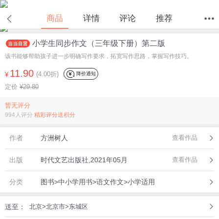
商品
详情
评论
推荐
小学生同步作文（三年级下册）第二版
首页
分类
值得买
购物车
我的当当
该书能够帮助孩子进一步明确写作要求，拓宽写作思路，掌握写作技巧。
11.90
(4.00折)
降价通知
¥
定价
¥29.80
暂无评分
994人评分
精彩评分送积分
作者
方洲树人
查看作品
出版
时代文艺出版社,2021年05月
查看作品
分类
图书>中小学用书>语文作文>小学适用
送至：
北京>北京市>东城区