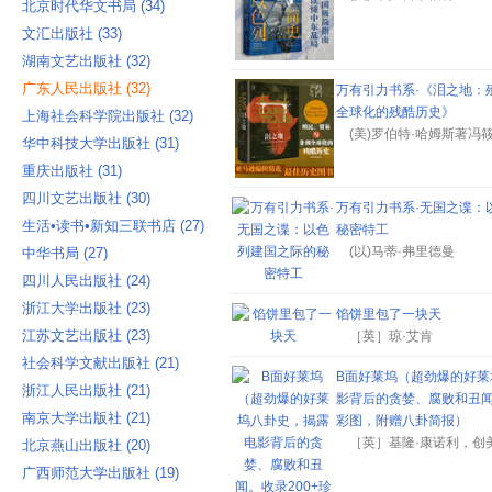
北京时代华文书局 ‎(34)
文汇出版社 ‎(33)
湖南文艺出版社 ‎(32)
广东人民出版社 ‎(32)
万有引力书系·《泪之地：
全球化的残酷历史》
上海社会科学院出版社 ‎(32)
(美)罗伯特·哈姆斯著冯
华中科技大学出版社 ‎(31)
重庆出版社 ‎(31)
四川文艺出版社 ‎(30)
万有引力书系·无国之谍：
生活•读书•新知三联书店 ‎(27)
秘密特工
(以)马蒂·弗里德曼
中华书局 ‎(27)
四川人民出版社 ‎(24)
浙江大学出版社 ‎(23)
馅饼里包了一块天
江苏文艺出版社 ‎(23)
［英］琼·艾肯
社会科学文献出版社 ‎(21)
B面好莱坞（超劲爆的好莱
浙江人民出版社 ‎(21)
影背后的贪婪、腐败和丑闻
南京大学出版社 ‎(21)
彩图，附赠八卦简报）
［英］基隆·康诺利，创美
北京燕山出版社 ‎(20)
广西师范大学出版社 ‎(19)