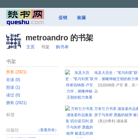
促销
捡漏
metroandro 的书架
主页
书架
购书单
书架
所有 ‎(2921)
埃及大历史：“笔与剑奖”获
作，俯瞰神秘王朝的权力
在读 ‎(0)
[法]伯纳德·卢甘 著，吴
想读 ‎(1)
品
读过 ‎(0)
拥有 ‎(2921)
万有引力书系 浦洛基作品
标签
原子与灰烬 愚蠢的核弹 
(美)沙希利·浦洛基
出版社
（查看所有）