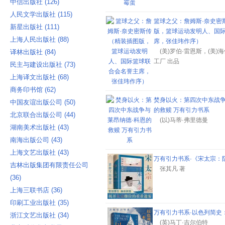
中信出版社 ‎(126)
人民文学出版社 ‎(115)
篮球之父：詹姆斯·奈史密
新星出版社 ‎(111)
版，篮球运动发明人、国
上海人民出版社 ‎(88)
席，张佳玮作序）
(美)罗伯·雷恩斯，(美)海
译林出版社 ‎(84)
工厂 出品
民主与建设出版社 ‎(73)
上海译文出版社 ‎(68)
商务印书馆 ‎(62)
焚身以火：第四次中东战争
中国友谊出版公司 ‎(50)
的救赎 万有引力书系
北京联合出版公司 ‎(44)
(以)马蒂·弗里德曼
湖南美术出版社 ‎(43)
南海出版公司 ‎(43)
上海文艺出版社 ‎(43)
万有引力书系·《宋太宗：
吉林出版集团有限责任公司
张其凡 著
‎(36)
上海三联书店 ‎(36)
印刷工业出版社 ‎(35)
万有引力书系·以色列简史：1
浙江文艺出版社 ‎(34)
(英)马丁·吉尔伯特