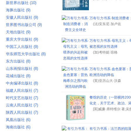
新世界出版社 ‎(10)
海豚出版社 ‎(9)
安徽人民出版社 ‎(9)
万有引力书系·制造消费者
(法)安东尼·加卢佐
世界图书出版公司 ‎(9)
天地出版社 ‎(9)
重庆大学出版社 ‎(9)
万有引力书系·母乳主义：
中国工人出版社 ‎(9)
被忽视的女性选择
(加)考特妮·琼格
华东师范大学出版社 ‎(8)
东方出版社 ‎(8)
山东画报出版社 ‎(8)
万有引力书系·血色要塞：
欧洲浩劫的降临
花城出版社 ‎(8)
(英)亚历山大·沃森
中央编译出版社 ‎(8)
福建人民出版社 ‎(7)
餐馆的历史（一部横跨20
时代文艺出版社 ‎(7)
化史，关于艺术、政治、
云南人民出版社 ‎(7)
[英]威廉·席特维尔 著;吴
陕西人民出版社 ‎(7)
凤凰出版社 ‎(6)
海南出版社 ‎(6)
有引力书系：法兰西的陷落