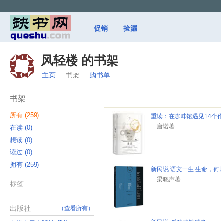
促销
捡漏
风轻楼 的书架
主页
书架
购书单
书架
所有 ‎(259)
重读：在咖啡馆遇见14个
唐诺著
在读 ‎(0)
想读 ‎(0)
读过 ‎(0)
拥有 ‎(259)
新民说 语文一生 生命，何
梁晓声著
标签
出版社
（查看所有）