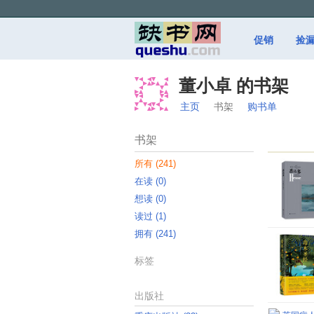
促销
捡
董小卓 的书架
主页
书架
购书单
书架
所有 ‎(241)
在读 ‎(0)
想读 ‎(0)
读过 ‎(1)
拥有 ‎(241)
标签
出版社