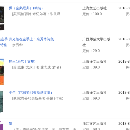
飘（企鹅经典）(精装）
上海文艺出版社
2018-
[美]玛格丽特·米切尔著；朱攸译
定价：100.0
月光落在左手上：余秀华诗集
广西师范大学出版
2018-
余秀华
社
定价：29.0
蝇王(戈尔丁文集)
上海译文出版社
2018-
[英]威廉·戈尔丁著 龚志成 (作者)
定价：39.0
少年（陀思妥耶夫斯基文集）
上海译文出版社
2018-
[俄]陀思妥耶夫斯基著 岳麟 (作者)
定价：69.0
飘
浙江文艺出版社
2018-
（美）玛格丽特·米切尔 著，傅东华 译
定价：68.0