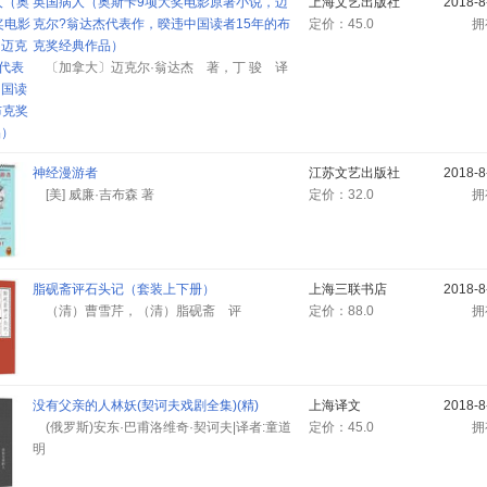
英国病人（奥斯卡9项大奖电影原著小说，迈
上海文艺出版社
2018-
克尔?翁达杰代表作，暌违中国读者15年的布
定价：45.0
克奖经典作品）
〔加拿大〕迈克尔·翁达杰 著，丁 骏 译
神经漫游者
江苏文艺出版社
2018-
[美] 威廉·吉布森 著
定价：32.0
脂砚斋评石头记（套装上下册）
上海三联书店
2018-
（清）曹雪芹，（清）脂砚斋 评
定价：88.0
没有父亲的人林妖(契诃夫戏剧全集)(精)
上海译文
2018-
(俄罗斯)安东·巴甫洛维奇·契诃夫|译者:童道
定价：45.0
明