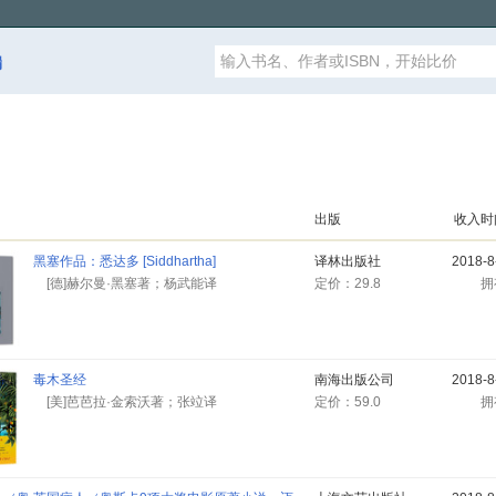
漏
出版
收入
黑塞作品：悉达多 [Siddhartha]
译林出版社
2018-
[德]赫尔曼·黑塞著；杨武能译
定价：29.8
毒木圣经
南海出版公司
2018-
[美]芭芭拉·金索沃著；张竝译
定价：59.0