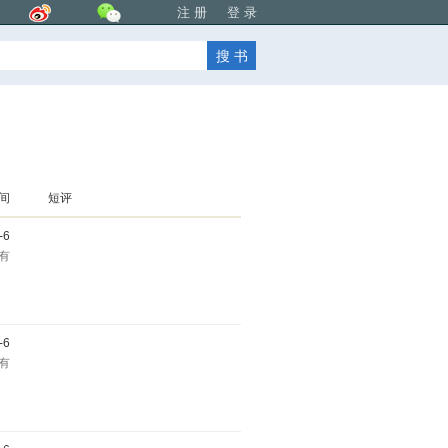
注 册
登 录
时间
短评
8-6
拥有
8-6
拥有