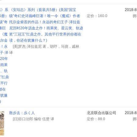
《安珀志》系列（套装共5册）(美国“国宝
2018-
级”奇幻史诗巅峰巨著！唯一令《魔戒》作者
定价：160.0
托尔金俯首的作品！永远的奇幻王子·泽拉兹
尼历时20年沥血之作！雨果奖、星云奖、轨迹
奖“三冠王”扛鼎之作。其他平行世界的你都在
读，你还在犹豫什么？)
[美]罗杰·泽拉兹尼 著，胡纾，马骁，戚林
译
散步去：歩く人
北京联合出版公司
2018-
[日]谷口治郎 编绘 伍楚 译
定价：88.0