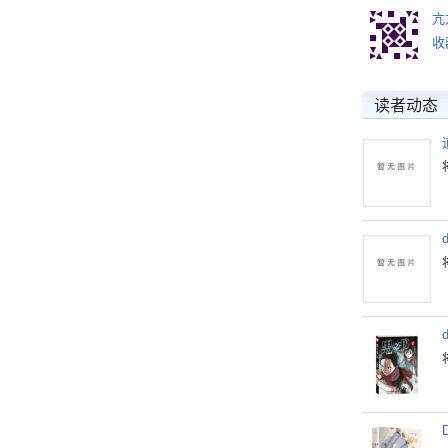
亢
收
读者动态
d
d