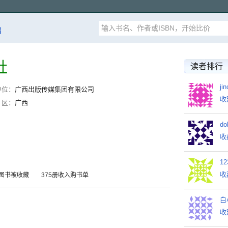
漏
社
读者排行
ji
单位：
广西出版传媒集团有限公司
收
区：
广西
do
收
12
收
册图书被收藏 375册收入购书单
白
收