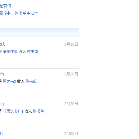
龙有悔
藏 9本
购书单中 1本
道友
3月30日
将
廉州往事
收入
购书单
fg
2月20日
将
黑之书2
收入
购书单
fg
2月20日
将
《黑之书》1
收入
购书单
DT
2月05日