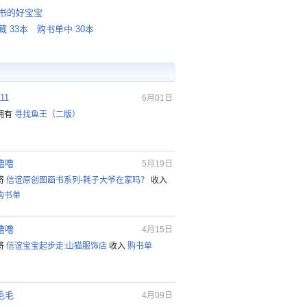
书的好宝宝
藏 33本
购书单中 30本
111
6月01日
拥有
寻找鱼王（二版）
噜噜
5月19日
将
信谊原创图画书系列-耗子大爷在家吗？
收入
购书单
噜噜
4月15日
将
信谊宝宝起步走:山猫服饰店
收入
购书单
毛毛
4月09日