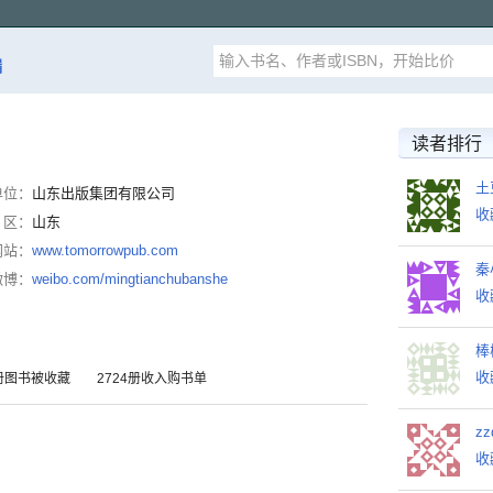
漏
读者排行
土
单位：
山东出版集团有限公司
收
区：
山东
网站：
www.tomorrowpub.com
秦
微博：
weibo.com/mingtianchubanshe
收
棒
收
8册图书被收藏 2724册收入购书单
zz
收