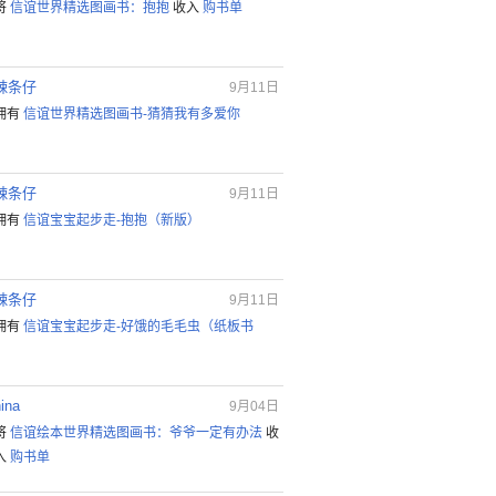
将
信谊世界精选图画书：抱抱
收入
购书单
辣条仔
9月11日
拥有
信谊世界精选图画书-猜猜我有多爱你
辣条仔
9月11日
拥有
信谊宝宝起步走-抱抱（新版）
辣条仔
9月11日
拥有
信谊宝宝起步走-好饿的毛毛虫（纸板书
ina
9月04日
将
信谊绘本世界精选图画书：爷爷一定有办法
收
入
购书单