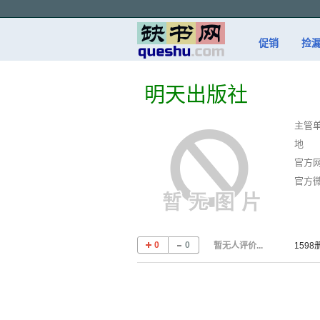
促销
捡
明天出版社
主管
地 
官方
官方
0
0
暂无人评价...
159