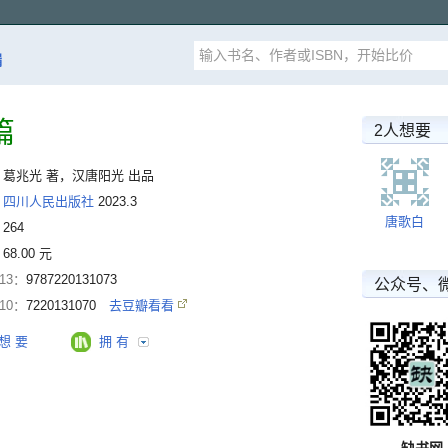
漏
篇
2人想要
：
葛兆光 著，汉唐阳光 出品
：
四川人民出版社
2023.3
唐歌白
：
264
：
68.00 元
-13：
9787220131073
公众号、
-10：
7220131070
去豆瓣看看
想 要
拥 有