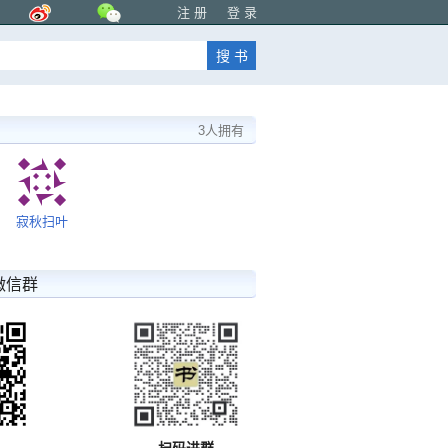
注 册
登 录
3人拥有
寂秋扫叶
微信群