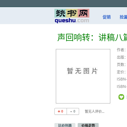
促销
捡
声回响转：讲稿八
作者
出版
页数
定价
ISBN
ISBN
0
0
暂无人评价...
比价列表
价格走势