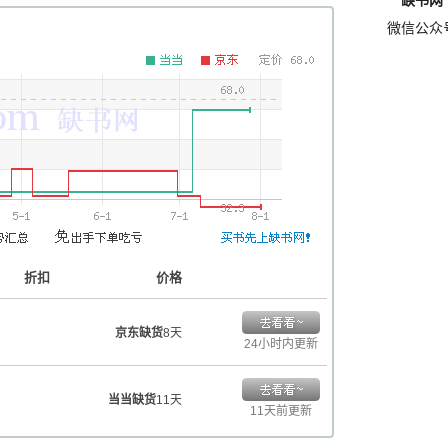
缺书网
微信公众
折扣
价格
京东缺货
8天
24小时内更新
当当缺货
11天
11天前更新