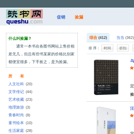
促销
捡漏
综合
当当
(412)
(362)
什么叫捡漏？
通常一本书在各图书网站上售价相
排 序：
时间
折扣
差无几，但总有些书某家的价格比别家
乌
都便宜很多，下手捡之，是为捡漏。
所 有
(
人文社科
(20)
定
文学传记
(44)
捡
艺术收藏
(23)
地理旅游
(3)
汪
青春时尚
(9)
童书绘本
(10)
汪
生活家庭
(28)
定