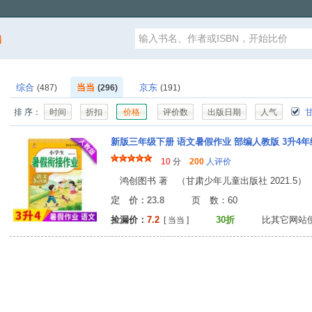
漏
综合
当当
京东
(487)
(296)
(191)
排 序：
时间
折扣
价格
评价数
出版日期
人气
甘
新版三年级下册 语文暑假作业 部编人教版 3升4
10
分
200
人评价
鸿创图书 著 （甘肃少年儿童出版社 2021.5）
定 价：23.8
页 数：6
捡漏价：
7.2
30折
比其它网站
[ 当当 ]