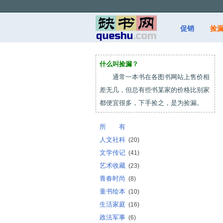
促销
捡
什么叫捡漏？
通常一本书在各图书网站上售价相
差无几，但总有些书某家的价格比别家
都便宜很多，下手捡之，是为捡漏。
所 有
人文社科
(20)
文学传记
(41)
艺术收藏
(23)
青春时尚
(8)
童书绘本
(10)
生活家庭
(16)
政法军事
(6)