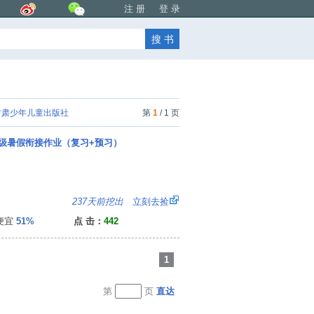
注 册
登 录
肃少年儿童出版社
第
1
/ 1 页
年级暑假衔接作业（复习+预习）
0
237天前挖出
立刻去捡
便宜
51%
点 击：
442
1
第
页
直达