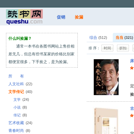
促销
捡漏
综合
当当
(512)
(321)
什么叫捡漏？
通常一本书在各图书网站上售价相
排 序：
时间
折扣
差无几，但总有些书某家的价格比别家
床
都便宜很多，下手捡之，是为捡漏。
所 有
杨
人文社科
(22)
定
文学传记
(40)
捡
文学
(24)
小说
(8)
古
传记
(8)
艺术收藏
(24)
汝
青春时尚
(8)
定