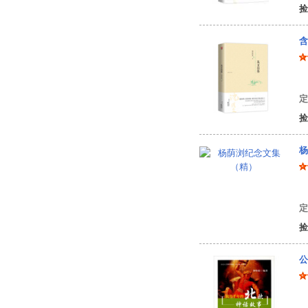
捡
含
沈
定
捡
杨
中
定
捡
公
钟