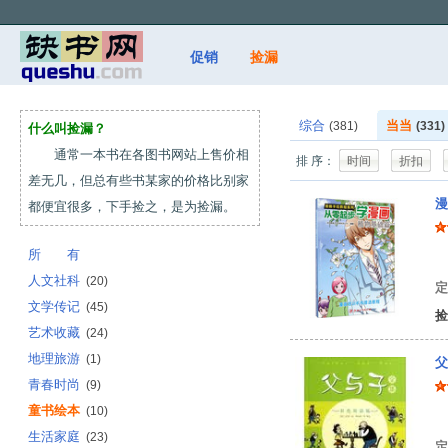
促销
捡漏
综合
当当
(381)
(331)
什么叫捡漏？
通常一本书在各图书网站上售价相
排 序：
时间
折扣
差无几，但总有些书某家的价格比别家
漫
都便宜很多，下手捡之，是为捡漏。
所 有
童
人文社科
(20)
定
文学传记
(45)
捡
艺术收藏
(24)
地理旅游
(1)
父
青春时尚
(9)
童书绘本
(10)
郑
生活家庭
(23)
定